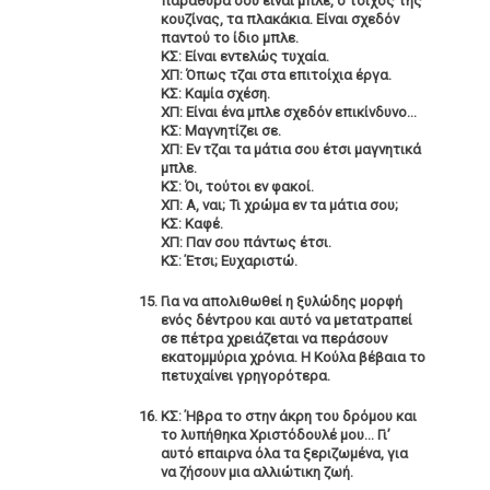
παράθυρά σου είναι μπλε, ο τοίχος της
κουζίνας, τα πλακάκια. Είναι σχεδόν
παντού το ίδιο μπλε.
ΚΣ: Είναι εντελώς τυχαία.
ΧΠ: Όπως τζαι στα επιτοίχια έργα.
ΚΣ: Καμία σχέση.
ΧΠ: Eίναι ένα μπλε σχεδόν επικίνδυνο…
ΚΣ: Μαγνητίζει σε.
ΧΠ: Εν τζαι τα μάτια σου έτσι μαγνητικά
μπλε.
ΚΣ: Όι, τούτοι εν φακοί.
ΧΠ: Α, ναι; Τι χρώμα εν τα μάτια σου;
ΚΣ: Καφέ.
ΧΠ: Παν σου πάντως έτσι.
ΚΣ: Έτσι; Ευχαριστώ.
Για να απολιθωθεί η ξυλώδης μορφή
ενός δέντρου και αυτό να μετατραπεί
σε πέτρα χρειάζεται να περάσουν
εκατομμύρια χρόνια. Η Κούλα βέβαια το
πετυχαίνει γρηγορότερα.
ΚΣ: Ήβρα το στην άκρη του δρόμου και
το λυπήθηκα Χριστόδουλέ μου… Γι’
αυτό επαιρνα όλα τα ξεριζωμένα, για
να ζήσουν μια αλλιώτικη ζωή.