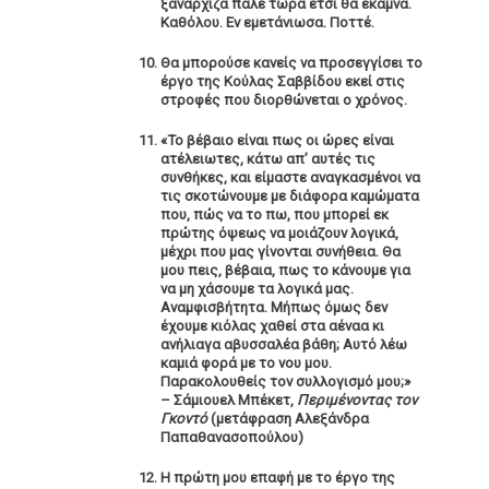
ξανάρχιζα πάλε τώρα έτσι θα έκαμνα.
Καθόλου. Εν εμετάνιωσα. Ποττέ.
Θα μπορούσε κανείς να προσεγγίσει το
έργο της Κούλας Σαββίδου εκεί στις
στροφές που διορθώνεται ο χρόνος.
«Το βέβαιο είναι πως οι ώρες είναι
ατέλειωτες, κάτω απ’ αυτές τις
συνθήκες, και είμαστε αναγκασμένοι να
τις σκοτώνουμε με διάφορα καμώματα
που, πώς να το πω, που μπορεί εκ
πρώτης όψεως να μοιάζουν λογικά,
μέχρι που μας γίνονται συνήθεια. Θα
μου πεις, βέβαια, πως το κάνουμε για
να μη χάσουμε τα λογικά μας.
Αναμφισβήτητα. Μήπως όμως δεν
έχουμε κιόλας χαθεί στα αέναα κι
ανήλιαγα αβυσσαλέα βάθη; Αυτό λέω
καμιά φορά με το νου μου.
Παρακολουθείς τον συλλογισμό μου;»
– Σάμιουελ Μπέκετ,
Περιμένοντας τον
Γκοντό
(μετάφραση Αλεξάνδρα
Παπαθανασοπούλου)
Η πρώτη μου επαφή με το έργο της