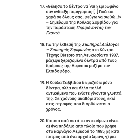
«Θέλησα το δέντρο να ’ναι ξεριζωμένο
σαν ένδειξη παρηγοριάς […] Γειά και
χαρά σε όλους σας, φεύγω να σωθώ…!»
– Σημείωμα της Κούλας Σαββίδου για
την παράσταση
Περιμένοντας τον
Γκοντό
Για την έκθεσή της
Σιωπηροί Διάλογοι
– Σιωπηρές Συμφωνίες
στο Κέντρο
Τέχνης Diaspro στη Λευκωσία το 1987,
μάζεψε ξεριζωμένα δέντρα από τους
δρόμους της Λεμεσού μαζί με τον
Ελπιδοφόρο.
Η Κούλα Σαββίδου δε μαζεύει μόνο
δέντρα, αλλά και άλλα πολλά
αντικείμενα που ενίοτε γίνονται γλυπτά
της. Σε χρόνους ακαθόριστους, εκεί
στις στροφές που διορθώνεται ο
χρόνος.
Κάποια από αυτά τα αντικείμενα είναι:
α) ένα πηδάλιο από πλοίο που βρήκε
στο καρνάγιο Λεμεσού το 1985, β) κάτι
πέτρες από ένα αρχαίο λιμάνι, γ) μια