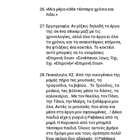
«Μια μέρα κάθε τέσσερα χρόνια και
πάλι.»
Εργογραφία: Αν ρίξεις δηλαδή τα έργα
της σε ένα σέικερ μαζί με τις
χρονολογίες, αλλά όλα τα έργα κι όλα
τα χρόνια, και τα ανακατέψεις επίμονα,
θα φτιάξεις ένα κοκτέιλ. Το κοκτέιλ
αυτό μπορείς να το ονομάσεις
«Επιμονή Sour». «Συνέπεια», ίσως; Όχι,
όχι. «Επιμονή»! «Επιμονή Sour».
Γενεαλογία: ΚΣ: Από την οικογένεια της
μαμάς πήρα τες μουσικές, τα
τραγούδια, τα βιβλία… Το Τρόοδος, τα
ρυάκια, τες βόλτες μέσα το δάσος, τα
καλοκαίρια… Με τον Νικόλα, τον Πάνο,
την Τάνια, την Μαίρη, τα ξαδέρφια μου
όλα. Αυτές οι μουσικές που είναι και
μέσα στα έργα μου σφηνωμένες….! Δέκα
παιδιά είχε η γιαγιά η Ρεβέκκα από τη
μαμά. Η Κυριακού από τον μπαμπά
τέσσερα παιδιά. Όλους αυτούς βρήκα
στο δρόμο μου και τους αγάπησα πολύ!
Έχω ακόμα δυο αδελφές. Η Ρεβέκκα