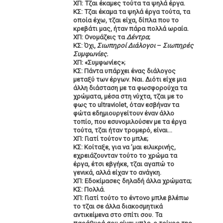
ΧΠ: Τζαι έκαμες τούτα τα ψηλά έργα.
ΚΣ: Τζαι έκαμα τα ψηλά έργα τούτα, τα
οποία έχω, τζαι είχα, δίπλα που το
κρεβάτι μας, ήταν πάρα πολλά ωραία.
ΧΠ: Ονομάζεις τα
Δέντρα
;
ΚΣ: Όχι,
Σιωπηροί Διάλογοι
–
Σιωπηρές
Συμφωνίες.
ΧΠ: «Συμφωνίες»;
ΚΣ: Πάντα υπάρχει ένας διάλογος
μεταξύ των έργων. Ναι. Διότι είχε μια
άλλη διάσταση με τα φωσφορούχα τα
χρώματα, μέσα στη νύχτα, τζαι με το
φως το ultraviolet, όταν εσβήναν τα
φώτα εδημιουργείτουν έναν άλλο
τοπίο, που εσυνομιλούσεν με τα έργα
τούτα, τζαι ήταν τρομερό, είναι…
ΧΠ: Γιατί τούτον το μπλε;
ΚΣ: Κοίταξε, για να ’μαι ειλικρινής,
εχρειάζουνταν τούτο το χρώμα τα
έργα, έτσι εβγήκε, τζαι αγαπώ το
γενικά, αλλά είχαν το ανάγκη.
ΧΠ: Εδοκίμασες δηλαδή άλλα χρώματα;
ΚΣ: Πολλά.
ΧΠ: Γιατί τούτο το έντονο μπλε βλέπω
το τζαι σε άλλα διακοσμητικά
αντικείμενα στο σπίτι σου. Τα