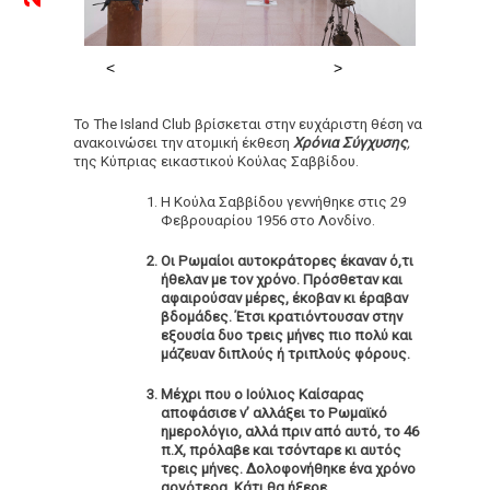
Το The Island Club βρίσκεται στην ευχάριστη θέση να
ανακοινώσει την ατομική έκθεση
Χρόνια Σύγχυσης
,
της Κύπριας εικαστικού Κούλας Σαββίδου.
Η Κούλα Σαββίδου γεννήθηκε στις 29
Φεβρουαρίου 1956 στο Λονδίνο.
Οι Ρωμαίοι αυτοκράτορες έκαναν ό,τι
ήθελαν με τον χρόνο. Πρόσθεταν και
αφαιρούσαν μέρες, έκοβαν κι έραβαν
βδομάδες. Έτσι κρατιόντουσαν στην
εξουσία δυο τρεις μήνες πιο πολύ και
μάζευαν διπλούς ή τριπλούς φόρους.
Μέχρι που ο Ιούλιος Καίσαρας
αποφάσισε ν’ αλλάξει το Ρωμαϊκό
ημερολόγιο, αλλά πριν από αυτό, το 46
π.Χ, πρόλαβε και τσόνταρε κι αυτός
τρεις μήνες. Δολοφονήθηκε ένα χρόνο
αργότερα. Κάτι θα ήξερε.