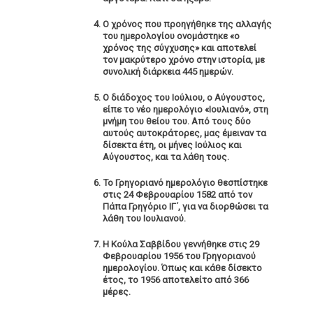
Ο χρόνος που προηγήθηκε της αλλαγής
του ημερολογίου ονομάστηκε «ο
χρόνος της σύγχυσης» και αποτελεί
τον μακρύτερο χρόνο στην ιστορία, με
συνολική διάρκεια 445 ημερών.
Ο διάδοχος του Ιούλιου, o Αύγουστος,
είπε το νέο ημερολόγιο «Ιουλιανό», στη
μνήμη του θείου του. Από τους δύο
αυτούς αυτοκράτορες, μας έμειναν τα
δίσεκτα έτη, οι μήνες Ιούλιος και
Αύγουστος, και τα λάθη τους.
Το Γρηγοριανό ημερολόγιο θεσπίστηκε
στις 24 Φεβρουαρίου 1582 από τον
Πάπα Γρηγόριο ΙΓ΄, για να διορθώσει τα
λάθη του Ιουλιανού.
Η Κούλα Σαββίδου γεννήθηκε στις 29
Φεβρουαρίου 1956 του Γρηγοριανού
ημερολογίου. Όπως και κάθε δίσεκτο
έτος, το 1956 αποτελείτο από 366
μέρες.