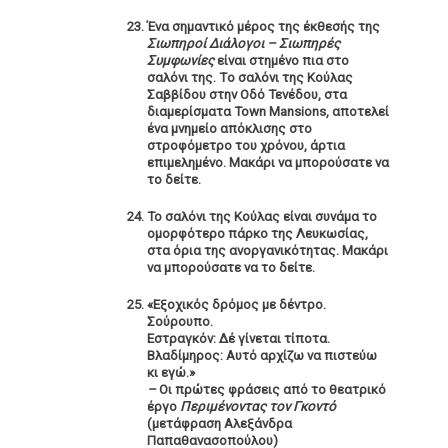
Ένα σημαντικό μέρος της έκθεσής της
Σιωπηροί Διάλογοι – Σιωπηρές
Συμφωνίες
είναι στημένο πια στο
σαλόνι της. Tο σαλόνι της Κούλας
Σαββίδου στην Οδό Τενέδου, στα
διαμερίσματα Town Mansions, αποτελεί
ένα μνημείο απόκλισης στο
στροφόμετρο του χρόνου, άρτια
επιμελημένο. Μακάρι να μπορούσατε να
το δείτε.
Το σαλόνι της Κούλας είναι συνάμα το
ομορφότερο πάρκο της Λευκωσίας,
στα όρια της ανοργανικότητας. Μακάρι
να μπορούσατε να το δείτε.
«Εξοχικός δρόμος με δέντρο.
Σούρουπο.
Εστραγκόν: Δέ γίνεται τίποτα.
Βλαδίμηρος: Αυτό αρχίζω να πιστεύω
κι εγώ.»
–
Οι πρώτες φράσεις από το θεατρικό
έργο
Περιμένοντας τον Γκοντό
(μετάφραση Αλεξάνδρα
Παπαθανασοπούλου)