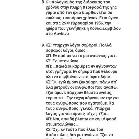
O υπολογισμός της διάρκειας του
χρόνου στην πλήρη περιφορά της γης
γύρω από τον ήλιο διορθώνεται σε
κύκλους τεσσάρων χρόνων. Έτσι έγινε
και στις 29 Φεβρουαρίου 1956, την
ημέρα που γεννήθηκε η Κούλα Σαββίδου
στο Λονδίνο.
ΚΣ: Υπήρχαν λόγοι σοβαροί. Πολλά
σοβαροί λόγοι, όμως…
ΧΠ: Εν πρέπει να το μετανιώνεις γιατί…
ΚΣ: Εν μετανιώνω.
ΧΠ: …παλιά οι καριέρες εν εγίνουνταν
έτσι γρήγορα. Εν σήμερα που θέλουμε
όλα να συμβαίνουν στο άψε σβήσε.
ΚΣ: Όι, εγώ ήμουν ξεκάθαρη, πάνω απ’
όλα μετρούν οι ανθρώποι που αγαπώ,
τζαι άμαν υπάρχουν θέματα υγείας,
τέρμα τα… Την τέχνη κάμνουμεν την για
τους ανθρώπους που αγαπούμε. Για
τους ανθρώπους, γενικά. Υπάρχει
λόγος για να κάμνεις τέχνη, τζαι…
ΧΠ: Ναι, επειδή βλέπω σε καμιά φορά
ότι μετανιώνεις…
ΚΣ: Όχι, εν τούτο που έλεα του
Απόστολου, δεν μετανιώνω. Τζαι να