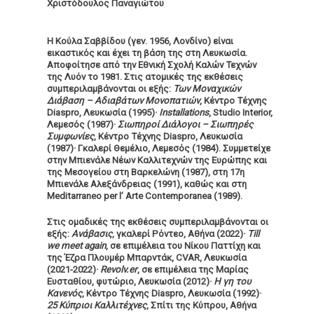
Χριστόδουλος Παναγιώτου
Η Κούλα Σαββίδου
(γεν. 1956, Λονδίνο) είναι
εικαστικός και έχει τη βάση της στη Λευκωσία.
Αποφοίτησε από την Εθνική Σχολή Καλών Τεχνών
της Λυόν το 1981. Στις ατομικές της εκθέσεις
συμπεριλαμβάνονται οι εξής:
Των Μοναχικών
Διάβαση – Αδιαβάτων Μονοπατιών
, Κέντρο Τέχνης
Diaspro, Λευκωσία (1995)·
Installations
, Studio Interior,
Λεμεσός (1987)·
Σιωπηροί Διάλογοι – Σιωπηρές
Συμφωνίες
, Κέντρο Τέχνης Diaspro, Λευκωσία
(1987)· Γκαλερί Θεμέλιο, Λεμεσός (1984). Συμμετείχε
στην Μπιενάλε Νέων Καλλιτεχνών της Ευρώπης και
της Μεσογείου στη Βαρκελώνη (1987), στη 17η
Μπιενάλε Αλεξάνδρειας (1991), καθώς και στη
Meditarraneo per l’ Arte Contemporanea (1989).
Στις ομαδικές της εκθέσεις συμπεριλαμβάνονται οι
εξής:
Ανάβασις
, γκαλερί Ρόντεο, Αθήνα (2022)·
Till
we meet again
, σε επιμέλεια του Νίκου Παττίχη και
της Έζρα Πλουμέρ Μπαρντάκ, CVAR, Λευκωσία
(2021-2022)·
Revolv.er
, σε επιμέλεια της Μαρίας
Ευσταθίου, φυτώριο, Λευκωσία (2012)·
Η γη του
Κανενός
, Κέντρο Τέχνης Diaspro, Λευκωσία (1992)·
25 Κύπριοι Καλλιτέχνες
, Σπίτι της Κύπρου, Αθήνα