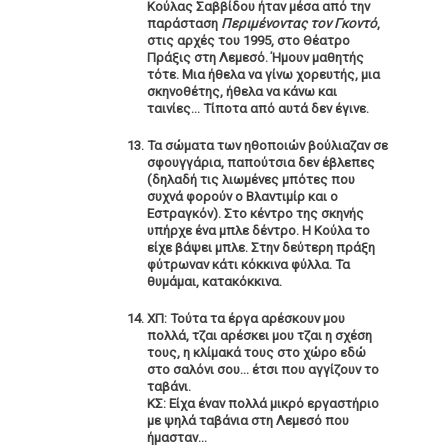
Κούλας Σαββίδου ήταν μέσα από την
παράσταση
Περιμένοντας τον Γκοντό
,
στις αρχές του 1995, στο Θέατρο
Πράξις στη Λεμεσό. Ήμουν μαθητής
τότε. Μια ήθελα να γίνω χορευτής, μια
σκηνοθέτης, ήθελα να κάνω και
ταινίες… Τίποτα από αυτά δεν έγινε.
Τα σώματα των ηθοποιών βούλιαζαν σε
σφουγγάρια, παπούτσια δεν έβλεπες
(δηλαδή τις λιωμένες μπότες που
συχνά φορούν ο Βλαντιμίρ και ο
Εστραγκόν). Στο κέντρο της σκηνής
υπήρχε ένα μπλε δέντρο. Η Κούλα το
είχε βάψει μπλε. Στην δεύτερη πράξη
φύτρωναν κάτι κόκκινα φύλλα. Τα
θυμάμαι, κατακόκκινα.
ΧΠ: Τούτα τα έργα αρέσκουν μου
πολλά, τζαι αρέσκει μου τζαι η σχέση
τους, η κλίμακά τους στο χώρο εδώ
στο σαλόνι σου… έτσι που αγγίζουν το
ταβάνι.
ΚΣ: Είχα έναν πολλά μικρό εργαστήριο
με ψηλά ταβάνια στη Λεμεσό που
ήμασταν…