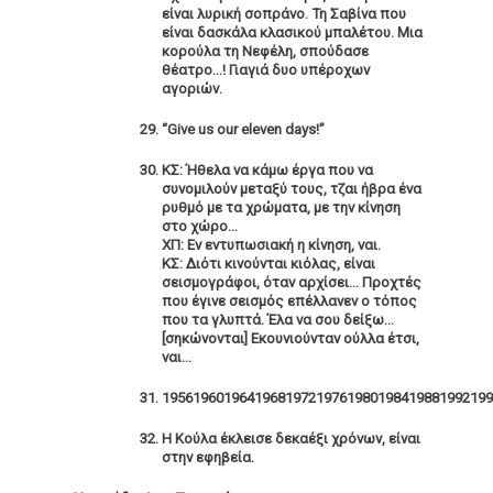
είναι λυρική σοπράνο. Τη Σαβίνα που
είναι δασκάλα κλασικού μπαλέτου. Μια
κορούλα τη Νεφέλη, σπούδασε
θέατρο…! Γιαγιά δυο υπέροχων
αγοριών.
“Give us our eleven days!”
ΚΣ: Ήθελα να κάμω έργα που να
συνομιλούν μεταξύ τους, τζαι ήβρα ένα
ρυθμό με τα χρώματα, με την κίνηση
στο χώρο…
ΧΠ: Εν εντυπωσιακή η κίνηση, ναι.
ΚΣ: Διότι κινούνται κιόλας, είναι
σεισμογράφοι, όταν αρχίσει… Προχτές
που έγινε σεισμός επέλλανεν ο τόπος
που τα γλυπτά. Έλα να σου δείξω…
[σηκώνονται] Εκουνιούνταν ούλλα έτσι,
ναι…
195619601964196819721976198019841988199219
Η Κούλα έκλεισε δεκαέξι χρόνων, είναι
στην εφηβεία.