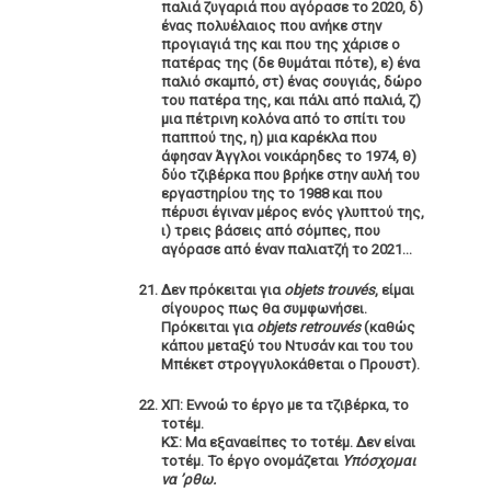
παλιά ζυγαριά που αγόρασε το 2020, δ)
ένας πολυέλαιος που ανήκε στην
προγιαγιά της και που της χάρισε ο
πατέρας της (δε θυμάται πότε), ε) ένα
παλιό σκαμπό, στ) ένας σουγιάς, δώρο
του πατέρα της, και πάλι από παλιά, ζ)
μια πέτρινη κολόνα από το σπίτι του
παππού της, η) μια καρέκλα που
άφησαν Άγγλοι νοικάρηδες το 1974, θ)
δύο τζιβέρκα που βρήκε στην αυλή του
εργαστηρίου της το 1988 και που
πέρυσι έγιναν μέρος ενός γλυπτού της,
ι) τρεις βάσεις από σόμπες, που
αγόρασε από έναν παλιατζή το 2021…
Δεν πρόκειται για
οbjets trouvés
, είμαι
σίγουρος πως θα συμφωνήσει.
Πρόκειται για
οbjets retrouvés
(καθώς
κάπου μεταξύ του Ντυσάν
και του του
Μπέκετ στρογγυλοκάθεται ο Προυστ).
ΧΠ: Εννοώ το έργο με τα τζιβέρκα, το
τοτέμ.
ΚΣ: Μα εξαναείπες το τοτέμ. Δεν είναι
τοτέμ. Το έργο ονομάζεται
Υπόσχομαι
να ’ρθω.