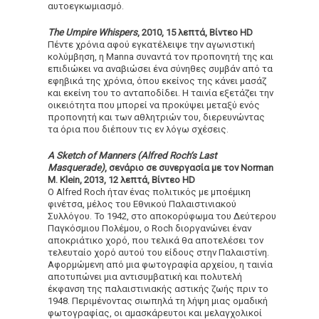
αυτοεγκωμιασμό.
The Umpire Whispers
, 2010, 15 λεπτά, Βίντεο HD
Πέντε χρόνια αφού εγκατέλειψε την αγωνιστική
κολύμβηση, η Manna συναντά τον προπονητή της και
επιδιώκει να αναβιώσει ένα σύνηθες συμβάν από τα
εφηβικά της χρόνια, όπου εκείνος της κάνει μασάζ
και εκείνη του το ανταποδίδει. Η ταινία εξετάζει την
οικειότητα που μπορεί να προκύψει μεταξύ ενός
προπονητή και των αθλητριών του, διερευνώντας
τα όρια που διέπουν τις εν λόγω σχέσεις.
A
Sketch
of
Manners
(
Alfred
Roch
‘
s
Last
Masquerade
)
, σενάριο σε συνεργασία με τον
Norman
M
.
Klein
, 2013, 12 λεπτά, Βίντεο
HD
Ο Alfred Roch ήταν ένας πολιτικός με μποέμικη
φινέτσα, μέλος του Εθνικού Παλαιστινιακού
Συλλόγου. Το 1942, στο αποκορύφωμα του Δεύτερου
Παγκόσμιου Πολέμου, ο Roch διοργανώνει έναν
αποκριάτικο χορό, που τελικά θα αποτελέσει τον
τελευταίο χορό αυτού του είδους στην Παλαιστίνη.
Αφορμώμενη από μια φωτογραφία αρχείου, η ταινία
αποτυπώνει μια αντισυμβατική και πολυτελή
έκφανση της παλαιστινιακής αστικής ζωής πριν το
1948. Περιμένοντας σιωπηλά τη λήψη μιας ομαδική
φωτογραφίας, οι αμασκάρευτοι και μελαγχολικοί