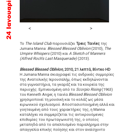
Το
The Island Club
παρουσιάζει
Τρεις Ταινίες
της
Jumana Manna:
Blessed Blessed Oblivion
(2010),
The
Umpire Whispers
(2010) και
A Sketch of Manners
(Alfred Roch’s Last Masquerade)
(2013).
Blessed Blessed Oblivion
, 2010, 21 λεπτά, Βίντεο HD
Η Jumana Manna σκιαγραφεί τις ανδρικές συμμορίες
της Ανατολικής Ιερουσαλήμ, όπως εκδηλώνονται
στα γυμναστήρια, τα γκαράζ και τα κουρεία της
περιοχής. Εμπνευσμένη από το
Scorpio
Rising
(1963)
του Kenneth Anger, η ταινία
Blessed
Blessed
Oblivion
χρησιμοποιεί τη μουσική και το κολάζ ως μέσα
ειρωνικού σχολιασμού. Αποστασιοποιημένη αλλά και
γοητευμένη από τους χαρακτήρες της, η Manna
καταλήγει να συμμερίζεται τις αντικρουόμενες
επιθυμίες του πρωταγωνιστή της, ο οποίος
μεταπηδά από το απελπισμένο παραλήρημα στην
απαγγελία επικής ποίησης και στον αναίσχυντο