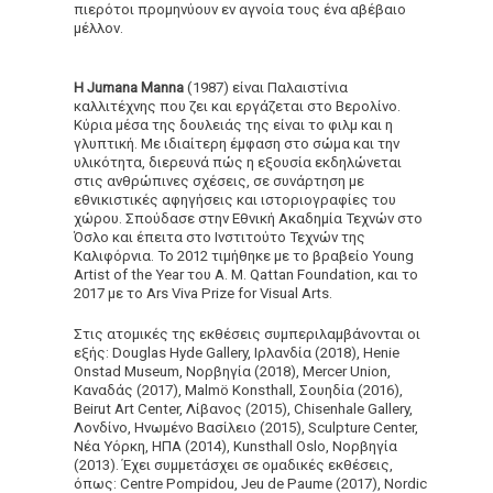
πιερότοι προμηνύουν εν αγνοία τους ένα αβέβαιο
μέλλον.
H Jumana
Manna
(1987) είναι Παλαιστίνια
καλλιτέχνης που ζει και εργάζεται στο Βερολίνο.
Κύρια μέσα της δουλειάς της είναι το φιλμ και η
γλυπτική. Με ιδιαίτερη έμφαση στο σώμα και την
υλικότητα, διερευνά πώς η εξουσία εκδηλώνεται
στις ανθρώπινες σχέσεις, σε συνάρτηση με
εθνικιστικές αφηγήσεις και ιστοριογραφίες του
χώρου. Σπούδασε στην Εθνική Ακαδημία Τεχνών στο
Όσλο και έπειτα στο Ινστιτούτο Τεχνών της
Καλιφόρνια. Το 2012 τιμήθηκε με το βραβείο Young
Artist of the Year του A. M. Qattan Foundation, και το
2017 με το Ars Viva Prize for Visual Arts.
Στις ατομικές της εκθέσεις συμπεριλαμβάνονται οι
εξής: Douglas Hyde Gallery, Ιρλανδία (2018), Henie
Onstad Museum, Νορβηγία (2018), Mercer Union,
Καναδάς (2017), Malmö Konsthall, Σουηδία (2016),
Beirut Art Center, Λίβανος (2015), Chisenhale Gallery,
Λονδίνο, Ηνωμένο Βασίλειο (2015), Sculpture Center,
Νέα Υόρκη, ΗΠΑ (2014), Kunsthall Oslo, Νορβηγία
(2013). Έχει συμμετάσχει σε ομαδικές εκθέσεις,
όπως: Centre Pompidou, Jeu de Paume (2017), Nordic