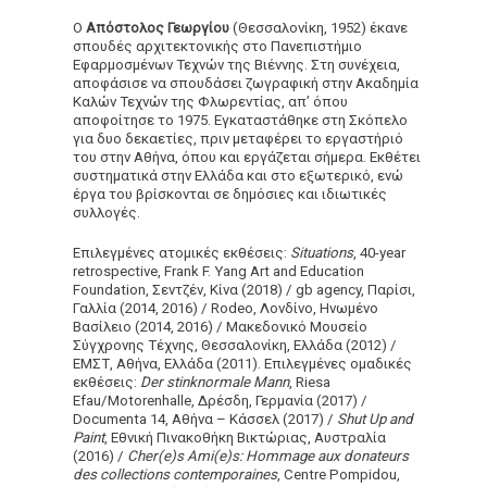
Ο
Απόστολος Γεωργίου
(Θεσσαλονίκη, 1952) έκανε
σπουδές αρχιτεκτονικής στο Πανεπιστήμιο
Εφαρμοσμένων Τεχνών της Βιέννης. Στη συνέχεια,
αποφάσισε να σπουδάσει ζωγραφική στην Ακαδημία
Καλών Τεχνών της Φλωρεντίας, απ’ όπου
αποφοίτησε το 1975. Εγκαταστάθηκε στη Σκόπελο
για δυο δεκαετίες, πριν μεταφέρει το εργαστήριό
του στην Αθήνα, όπου και εργάζεται σήμερα. Εκθέτει
συστηματικά στην Ελλάδα και στο εξωτερικό, ενώ
έργα του βρίσκονται σε δημόσιες και ιδιωτικές
συλλογές.
Επιλεγμένες ατομικές εκθέσεις:
Situations
, 40-year
retrospective, Frank F. Yang Art and Education
Foundation, Σεντζέν, Κίνα (2018) /
gb agency, Παρίσι,
Γαλλία (2014, 2016) / Rodeo, Λονδίνο, Ηνωμένο
Βασίλειο (2014, 2016) / Mακεδονικό Μουσείο
Σύγχρονης Τέχνης, Θεσσαλονίκη, Ελλάδα (2012) /
EMΣΤ, Αθήνα, Ελλάδα (2011). Επιλεγμένες ομαδικές
εκθέσεις:
Der stinknormale Mann
, Riesa
Efau/Motorenhalle, Δρέσδη, Γερμανία (2017) /
Documenta 14, Αθήνα – Κάσσελ (2017) /
Shut Up and
Paint
,
Εθνική Πινακοθήκη Βικτώριας
, Αυστραλία
(2016) /
Cher(e)s Ami(e)s: Hommage aux donateurs
des collections contemporaines
, Centre Pompidou,