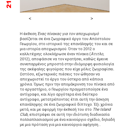
Η έκθεση
Ένας πίνακας για τον αποχωρισμό
βασίζεται σε ένα ζωγραφικό έργο του Απόστολου
Γεωργίου, στο ιστορικό της επανάληψής του και σε
μια ιστορία αποχωρισμού. Όταν το 2012 ο
καλλιτέχνης ολοκλήρωσε έναν πίνακα (
Άτιτλο
,
2012), αποφάσισε να τον κρατήσει, καθώς έμεινε
συνεπαρμένος μπροστά στην ιδιόμορφη φυσιολογία
της ακέφαλης φιγούρας που είχε μόλις ζωγραφίσει.
Ωστόσο, εξωτερικές πιέσεις τον ώθησαν να
αποχωριστεί το έργο του ύστερα από κάποια
χρόνια. Όμως πριν την απομάκρυνση του πίνακα από
το εργαστήριο, ο Γεωργίου πραγματοποίησε
ένα
αντίγραφο, και λίγο αργότερα ένα δεύτερο
αντίγραφο, μετατρέποντας έτσι αυτή την άσκηση
επανάληψης σε ένα ζωγραφικό δίπτυχο.
Έξι χρόνια
μετά, και με αφορμή την έκθεσή του στο
The Island
Club
, επιστρέφει σε αυτή την ιδιότυπη διαδικασία
πολλαπλασιασμού με ένα καινούργιο σχέδιο, δηλαδή
με μια πρόταση για μια καινούργια αφήγηση…