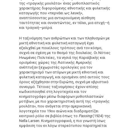
της «τραγικής μουλάτα»: ένας μυθοπλαστικός
χαρακτήρας διφορούμενης εθνοτικής και φυλετικής
καταγωγής που «περνάει ως λευκή»,
αναπτύσσοντας μια αντικρουόμενη αίσθηση
ταυτότητας και συναντώντας, εν τέλει, μια ατυχή—ή
και τραγική—μοίρα.
Η ταξινόμηση των ανθρώπων και των πληθυσμών με
μικτή εθνοτική και φυλετική καταγωγή έχει
εξελιχθεί με ποικίλους τρόπους ανά τον κόσμο,
συχνά σε σχέση με το θεσμό της δουλείας. Οι Νότιες
Ηνωμένες Πολιτείες, τα νησιά της Καραϊβικής και
ορισμένες χώρες της Λατινικής Αμερικής
ανέπτυξαν ξεχωριστές ορολογίες για τον
χαρακτηρισμό των ατόμων με μικτή εθνοτική και
φυλετική καταγωγή, και ορισμένοι από αυτούς τους
όρους εξήχθησαν στην Ευρώπη, συχνά με υβριστικό
συνειρμό. Τέτοιες ταξινομήσεις έχουν επίσης
κωδικοποιηθεί στη λογοτεχνία και τον
κινηματογράφο μέσω διαφόρων μυθοπλαστικών
μοτίβων, με πιο χαρακτηριστική αυτή της «τραγικής
μουλάτα», που ανάγεται στην αμερικανική
λογοτεχνία του 19ου αιώνα και διαδραματίζει
κεντρικό ρόλο σε βιβλία όπως το
Passing
(1924) της
Nella Larsen. Κινηματογραφικά, η πιο γνωστή ίσως
εμφάνιση του εν λόγω στερεότυπου παρατηρείται