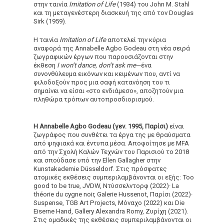
στην ταινία
Imitation of Life
(1934) του John M. Stahl
και τη μεταγενέστερη διασκευή της από τον Douglas
Sirk (1959).
Η ταινία
Imitation of Life
αποτελεί την κύρια
αναφορά της Annabelle Agbo Godeau στη νέα σειρά
ζωγραφικών έργων που παρουσιάζονται στην
έκθεση
I won’t dance, don’t ask me
—ένα
συνονθύλευμα εικόνων και κειμένων που, αντί να
φιλοδοξούν προς μια σαφή κατανόηση του τι
σημαίνει να είσαι «στο ενδιάμεσο», αποζητούν μια
πληθώρα τρόπων αυτοπροσδιορισμού.
H Annabelle Agbo Godeau (γεν. 1995, Παρίσι)
είναι
ζωγράφος που συνθέτει τα έργα της με θραύσματα
από ψηφιακά και έντυπα μέσα. Αποφοίτησε με MFA
από την Σχολή Καλών Τεχνών του Παρισιού το 2018
και σπούδασε υπό την Ellen Gallagher στην
Kunstakademie Düsseldorf. Στις πρόσφατες
ατομικές εκθέσεις συμπεριλαμβάνονται οι εξής: Too
good to be true, JVDW, Ντύσσελντορφ (2022)· La
théorie du cygne noir, Galerie Hussenot, Παρίσι (2022)·
Suspense, TGB Art Projects, Μόναχο (2022) και Die
Εiserne Hand, Gallery Alexandra Romy, Ζυρίχη (2021).
Στις ομαδικές της εκθέσεις συμπεριλαμβάνονται οι