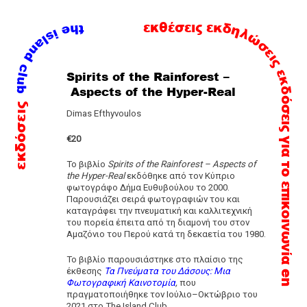
εκδηλώσεις
εκθέσεις
εκδόσεις
Spirits of the Rainforest –
Skip
Aspects of the Hyper-Real
to
εκδόσεις
content
Dimas Efthyvoulos
€20
για το
To βιβλίο
Spirits of the Rainforest – Aspects of
the Hyper-Real
εκδόθηκε από τον Κύπριο
επικοινωνία
φωτογράφο Δήμα Ευθυβούλου το 2000.
Παρουσιάζει σειρά φωτογραφιών του και
καταγράφει την πνευματική και καλλιτεχνική
του πορεία έπειτα από τη διαμονή του στον
Αμαζόνιο του Περού κατά τη δεκαετία του 1980.
To βιβλίο παρουσιάστηκε στο πλαίσιο της
έκθεσης
Τα Πνεύματα του Δάσους: Μια
en
Φωτογραφική Καινοτομία
,
που
πραγματοποιήθηκε τον Ιούλιο–Οκτώβριο του
2021 στο The Island Club.