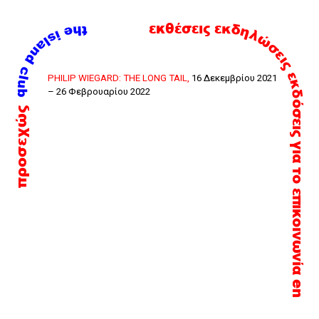
εκδηλώσεις
εκθέσεις
εκδόσεις
Skip
PHILIP WIEGARD: THE LONG TAIL,
16 Δεκεμβρίου 2021
– 26 Φεβρουαρίου 2022
to
προσεχώς
content
για το
επικοινωνία
en