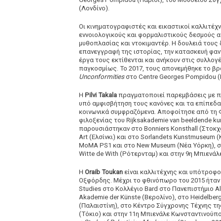
(Λονδίνο).
Οι κινηματογραφιστές και εικαστικοί καλλιτέχ
εννοιολογικούς και φορμαλιστικούς δεσμούς α
μυθοπλασίας και ντοκιμαντέρ. Η δουλειά του
επανεγγραφή της ιστορίας, την κατασκευή φα
έργα τους εκτίθενται και ανήκουν στις συλλογ
παγκοσμίως. Το 2017, τους απονεμήθηκε το βρα
Unconformities
στο Centre Georges Pompidou (
Η
Pilvi Takala
πραγματοποιεί παρεμβάσεις με π
υπό αμφισβήτηση τους κανόνες και τα επίπεδα
κοινωνικά συμφραζόμενα. Αποφοίτησε από τη 
φιλοξενίας του Rijksakademie van beeldende k
παρουσιάστηκαν στο Bonniers Konsthall (Στοκχό
Art (Ελσίνκι) και στο Sorlandets Kunstmuseum 
MoMA PS1 και στο New Museum (Νέα Υόρκη), στο 
Witte de With (Ρότερνταμ) και στην 9η Μπιενά
Η
Oraib Toukan
είναι καλλιτέχνης και υπότροφ
Οξφόρδης. Μέχρι το φθινόπωρο του 2015 ήταν
Studies στο Κολλέγιο Bard στο Πανεπιστήμιο A
Akademie der Künste (Βερολίνο), στο Heidelberge
(Παλαιστίνη), στο Κέντρο Σύγχρονης Τέχνης της
(Τόκιο) και στην 11η Μπιενάλε Κωνσταντινούπο