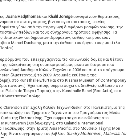
νες
Joana Hadjithomas
και
Khalil Joreige
συνυφαίνουν θεματικούς,
νάμεσα σε φωτογραφίες, βίντεο εγκαταστάσεις, ταινίες
ς δομείται γύρω από την παραγωγή διαφόρων μορφών γνώσης, την
νταστικών πεδίων και τους σύγχρονους τρόπους αφήγησης. Τα
ές ιδιωτικών και δημόσιων ιδρυμάτων, καθώς και μουσείων
βείο Marcel Duchamp, μετά την έκθεση του έργου τους με τίτλο
Παρίσι).
ερφόρμανς που επεξεργάζονται τις κοινωνικές δομές και θέτουν
 της ειλικρίνειας στη συμπεριφορά μας μέσα σε διαφορετικά
Φινλανδική Ακαδημία Καλών Τεχνών το 2006 και από το πρόγραμμα
unsten (Άμστερνταμ) το 2009. Ατομικές εκθέσεις της
λμη), στο Kunsthalle Erfurt και στο Kiasma Museum of Contemporary
(Kρίστιανσαντ). Έχει επίσης συμμετάσχει σε διεθνείς εκθέσεις στο
Palais de Tokyo (Παρίσι), στην Kunsthalle Basel (Βασιλεία), στο
λε Κωνσταντινούπολης.
ος Clarendon στη Σχολή Καλών Τεχνών Ruskin στο Πανεπιστήμιο της
 επικεφαλής του Τμήματος Τεχνών και του Προγράμματος Media
l Quds της Παλαιστίνης. Έχει συμμετάσχει σε εκθέσεις στο
r Kunstverein (Χαϊδελβέργη), στο Qalandia International
 Γλασκώβης, στην Τριετή Asia Pacific, στο Μουσείο Τέχνης Mori
λης. Είναι συγγραφέας του βιβλίου
Sundry Modernism, Materials for