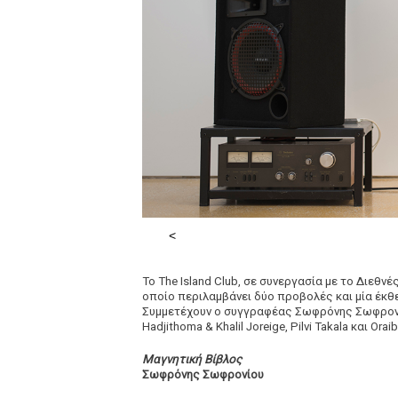
Το The Island Club, σε συνεργασία με το Διεθ
οποίο περιλαμβάνει δύο προβολές και μία έκθ
Συμμετέχουν ο συγγραφέας Σωφρόνης Σωφρον
Hadjithoma & Khalil Joreige, Pilvi Takala και Orai
Μαγνητική Βίβλος
Σωφρόνης Σωφρονίου