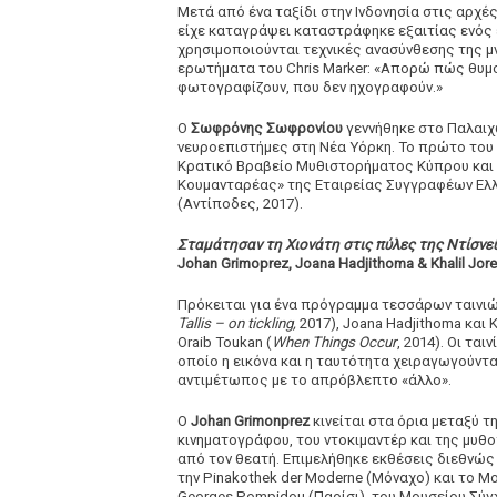
Μετά από ένα ταξίδι στην Ινδονησία στις αρχέ
είχε καταγράψει καταστράφηκε εξαιτίας ενός 
χρησιμοποιούνται τεχνικές ανασύνθεσης της 
ερωτήματα του Chris Marker: «Απορώ πώς θυμο
φωτογραφίζουν, που δεν ηχογραφούν.»
Ο
Σωφρόνης Σωφρονίου
γεννήθηκε στο Παλαιχ
νευροεπιστήμες στη Νέα Υόρκη. Το πρώτο του 
Κρατικό Βραβείο Μυθιστορήματος Κύπρου και
Κουμανταρέας» της Εταιρείας Συγγραφέων Ελλά
(Αντίποδες, 2017).
Σταμάτησαν τη Χιονάτη στις πύλες της Ντίσνε
Johan Grimoprez, Joana Hadjithoma & Khalil Jorei
Πρόκειται για ένα πρόγραμμα τεσσάρων ταινιών
Tallis – on tickling,
2017), Joana Hadjithoma και Kh
Oraib Toukan (
When Things Occur
, 2014). Οι τ
οποίο η εικόνα και η ταυτότητα χειραγωγούντα
αντιμέτωπος με το απρόβλεπτο «άλλο».
Ο
Johan Grimonprez
κινείται στα όρια μεταξύ τ
κινηματογράφου, του ντοκιμαντέρ και της μυθ
από τον θεατή. Επιμελήθηκε εκθέσεις διεθνώς
την Pinakothek der Moderne (Μόναχο) και το M
Georges Pompidou (Παρίσι), του Μουσείου Σύγχ