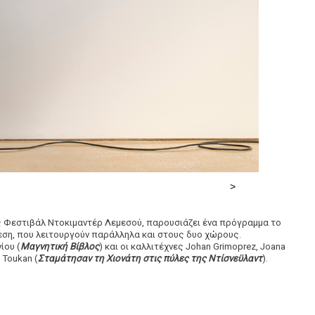
νές Φεστιβάλ Ντοκιμαντέρ Λεμεσού, παρουσιάζει ένα πρόγραμμα το
εση, που λειτουργούν παράλληλα και στους δυο χώρους.
ίου (
Μαγνητική Βίβλος
) και οι καλλιτέχνες Johan Grimoprez, Joana
b Toukan (
Σταμάτησαν τη Χιονάτη στις πύλες της Ντίσνεϋλαντ
).