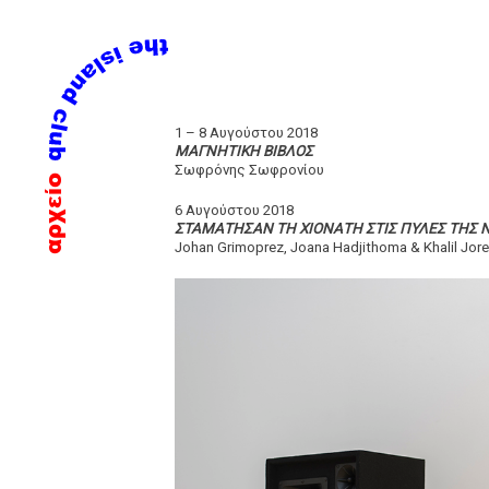
Skip
1 – 8 Αυγούστου 2018
to
ΜΑΓΝΗΤΙΚΗ ΒΙΒΛΟΣ
Σωφρόνης Σωφρονίου
content
αρχείο
6 Αυγούστου 2018
ΣΤΑΜΑΤΗΣΑΝ ΤΗ ΧΙΟΝΑΤΗ ΣΤΙΣ ΠΥΛΕΣ ΤΗΣ 
Johan Grimoprez, Joana Hadjithoma & Khalil Jorei