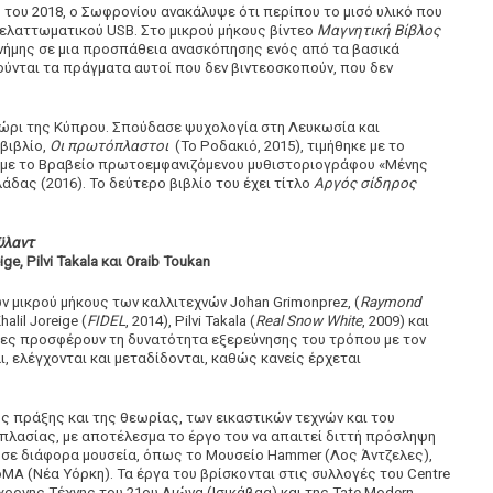
ς του 2018, ο Σωφρονίου ανακάλυψε ότι περίπου το μισό υλικό που
ελαττωματικού USB. Στο μικρού μήκους βίντεο
Μαγνητική Βίβλος
μνήμης σε μια προσπάθεια ανασκόπησης ενός από τα βασικά
ύνται τα πράγματα αυτοί που δεν βιντεοσκοπούν, που δεν
ώρι της Κύπρου. Σπούδασε ψυχολογία στη Λευκωσία και
βιβλίο,
Οι πρωτόπλαστοι
(Το Ροδακιό, 2015), τιμήθηκε με το
 με το Βραβείο πρωτοεμφανιζόμενου μυθιστοριογράφου «Μένης
δας (2016). Το δεύτερο βιβλίο του έχει τίτλο
Αργός σίδηρος
ϋλαντ
ge, Pilvi Takala και Oraib Toukan
 μικρού μήκους των καλλιτεχνών Johan Grimonprez, (
Raymond
alil Joreige (
FIDEL
, 2014), Pilvi Takala (
Real Snow White
, 2009) και
αινίες προσφέρουν τη δυνατότητα εξερεύνησης του τρόπου με τον
ι, ελέγχονται και μεταδίδονται, καθώς κανείς έρχεται
ης πράξης και της θεωρίας, των εικαστικών τεχνών και του
οπλασίας, με αποτέλεσμα το έργο του να απαιτεί διττή πρόσληψη
 σε διάφορα μουσεία, όπως το Μουσείο Hammer (Λος Άντζελες),
oMA (Νέα Υόρκη). Τα έργα του βρίσκονται στις συλλογές του Centre
ρονης Τέχνης του 21ου Aιώνα (Ισικάβαα) και της Tate Modern