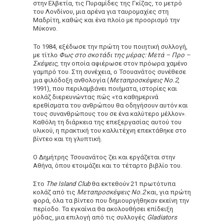
στην Ελβετία, τις Πυραμίδες της Γκίζας, το μετρό
του Λονδίνου, μια αρένα για ταυρομαχίες στη
Μαδρίτη, καθώς και ένα πλοίο με προορισμό την
Μύκονο.
Το 1984, εξέδωσε την πρώτη του ποιητική συλλογή,
με τίτλο
Φως στο σκοτάδι της μέρας: Μετά – Προ –
Σκέψεις
,
την οποία αφιέρωσε στον πρόωρα χαμένο
γαμπρό του. Στη συνέχεια, ο Τσουανάτος συνέθεσε
μια φιλόδοξη ανθολογία (
Μεταπροσκέψεις Νο.2
,
1991), που περιλαμβάνει ποιήματα, ιστορίες και
κολάζ διερευνώντας πώς «τα καθημερινά
ερεθίσματα του ανθρώπου θα οδηγήσουν αυτόν και
τους συνανθρώπους του σε ένα καλύτερο μέλλον».
Καθόλη τη διάρκεια της επεξεργασίας αυτού του
υλικού, η πρακτική του καλλιτέχνη επεκτάθηκε στο
βίντεο και τη γλυπτική.
Ο Δημήτρης Τσουανάτος ζει και εργάζεται στην
Αθήνα, όπου ετοιμάζει και το τέταρτο βιβλίο του.
Στο
The Island Club
θα εκτεθούν 21 πρωτότυπα
κολάζ από τις
Μεταπροσκέψεις Νο.2
και, για πρώτη
φορά, όλα τα βίντεο που δημιουργήθηκαν εκείνη την
περίοδο. Τα εγκαίνια θα ακολουθήσει επίδειξη
μόδας, μια επιλογή από τις συλλογές
Gladiators