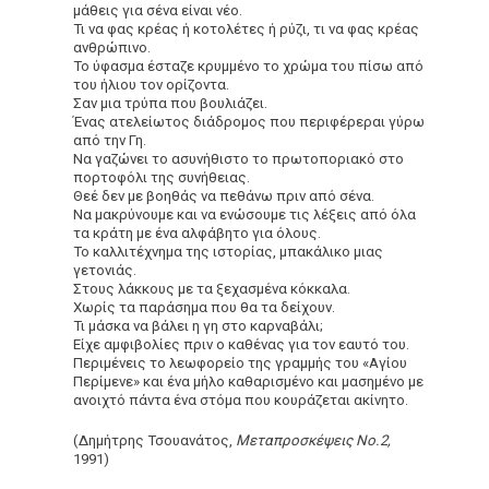
μάθεις για σένα είναι νέο.
Τι να φας κρέας ή κοτολέτες ή ρύζι, τι να φας κρέας
ανθρώπινο.
Το ύφασμα έσταζε κρυμμένο το χρώμα του πίσω από
του ήλιου τον ορίζοντα.
Σαν μια τρύπα που βουλιάζει.
Ένας ατελείωτος διάδρομος που περιφέρεραι γύρω
από την Γη.
Nα γαζώνει το ασυνήθιστο το πρωτοποριακό στο
πορτοφόλι της συνήθειας.
Θεέ δεν με βοηθάς να πεθάνω πριν από σένα.
Να μακρύνουμε και να ενώσουμε τις λέξεις από όλα
τα κράτη με ένα αλφάβητο για όλους.
Το καλλιτέχνημα της ιστορίας, μπακάλικο μιας
γετονιάς.
Στους λάκκους με τα ξεχασμένα κόκκαλα.
Χωρίς τα παράσημα που θα τα δείχουν.
Τι μάσκα να βάλει η γη στο καρναβάλι;
Είχε αμφιβολίες πριν ο καθένας για τον εαυτό του.
Περιμένεις το λεωφορείο της γραμμής του «Αγίου
Περίμενε» και ένα μήλο καθαρισμένο και μασημένο με
ανοιχτό πάντα ένα στόμα που κουράζεται ακίνητο.
(Δημήτρης Τσουανάτος,
Μεταπροσκέψεις Νο.2,
1991)