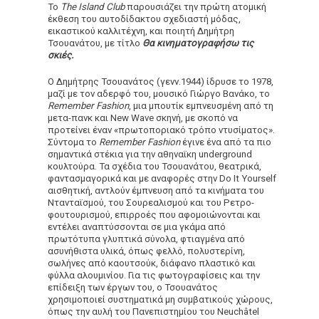
Το
The Island Club
παρουσιάζει την πρώτη ατομική
έκθεση του αυτοδίδακτου σχεδιαστή μόδας,
εικαστικού καλλιτέχνη, και ποιητή Δημήτρη
Τσουανάτου, με τίτλο
Θα κινηματογραφήσω τις
σκιές.
Ο Δημήτρης Τσουανάτος (γενν.1944) ίδρυσε το 1978,
μαζί με τον αδερφό του, μουσικό Γιώργο Βανάκο, το
Remember Fashion
, μια μπουτίκ εμπνευσμένη από τη
μετα-πανκ και New Wave σκηνή, με σκοπό να
προτείνει έναν «πρωτοποριακό τρόπο ντυσίματος».
Σύντομα το
Remember Fashion
έγινε ένα από τα πιο
σημαντικά στέκια για την αθηναϊκη underground
κουλτούρα. Τα σχέδια του Τσουανάτου, θεατρικά,
φαντασμαγορικά και με αναφορές στην Do It Yourself
αισθητική, αντλούν έμπνευση από τα κινήματα του
Ντανταϊσμού, του Σουρεαλισμού και του Ρετρο-
φουτουρισμού, επιρροές που αφομοιώνονται και
εντέλει αναπτύσσονται σε μια γκάμα από
πρωτότυπα γλυπτικά σύνολα, φτιαγμένα από
ασυνήθιστα υλικά, όπως φελλό, πολυστερίνη,
σωλήνες από καουτσούκ, διάφανο πλαστικό και
φύλλα αλουμινίου. Για τις φωτογραφίσεις και την
επίδειξη των έργων του, ο Τσουανάτος
χρησιμοποιεί συστηματικά μη συμβατικούς χώρους,
όπως την αυλή του Πανεπιστημίου του Neuchâtel