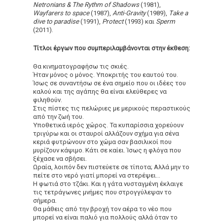
Netronians & The Rythm of Shadows
(1981),
Wayfarers to space
(1987),
Anti-Gravity
(1989),
Τake a
dive to paradise
(1991),
Protect
(1993) και
Sperm
(2011).
Τίτλοι έργων που συμπεριλαμβάνονται στην έκθεση:
Θα κινηματογραφήσω τις σκιές.
Ήταν μόνος ο μόνος. Υποκριτής του εαυτού του.
Ίσως σε συναντήσω σε ένα σημείο που οι ιδέες του
καλού και της αγάπης θα είναι
ελεύθερες να
φιληθούν.
Στις πίστες τις πελώριες με μερικούς περαστικούς
από την ζωή του.
Yποθετικά ιερός χώρος. Τα κυπαρίσσια χορεύουν
τριγύρω και οι σταυροί αλλάζουν σχήμα για σένα
κεριά φυτρώνουν στο χώμα σαν βασιλικοί που
μυρίζουν κάψιμο. Κάτι σε καίει. Ίσως η φλόγα που
ξέχασε να σβήσει.
Ωραία, λοιπόν δεν πιστεύετε σε τίποτα; Αλλά μην το
πείτε στο νερό γιατί μπορεί να στερέψει…
Η φωτιά στο τζάκι. Και η γάτα νυσταγμένη έκλαιγε
τις τετράγωνες μνήμες που στρογγύλεψαν το
σήμερα.
Θα μάθεις από την βροχή τον αέρα το νέο που
μπορεί να είναι παλιό για πολλούς αλλά όταν το