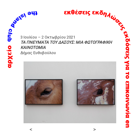
εκδηλώσεις
εκθέσεις
εκδόσεις
Skip
3 Ιουλίου – 2 Οκτωβρίου 2021
to
ΤΑ ΠΝΕΥΜΑΤΑ ΤΟΥ ΔΑΣΟΥΣ: ΜΙΑ ΦΩΤΟΓΡΑΦΙΚΗ
αρχείο
ΚΑΙΝΟΤΟΜΙΑ
content
Δήμας Ευθυβούλου
για το
επικοινωνία
en