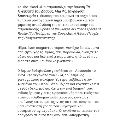
Το The Island Club παρουσιάζει την έκθεση
Τα
Πνεύματα του Δάσους: Μια Φωτογραφική
Καινοτομία
. Η έκθεση περιλαμβάνει τα αρχεία του
Κύπριου φωτογράφου Δήμα Ευθυβούλου και την
ψηφιακή ανασύνθεση της οπτικοακουστικής του
παρουσίασης
Spirits of the Jungle or Other Aspects of
Reality (Τα Πνεύματα της Ζούγκλας ή Άλλες Πτυχές
της Πραγματικότητας).
«Είμαι ένας ασήμαντος γέρος. Δεν έχω δικαίωμα να
σας ζητώ χάρες. Όμως, σας παρακαλώ, ανοίξτε τα
μάτια σας και δείτε κάτι παραπάνω από αυτό που
είσαστε συνηθισμένοι να βλέπετε.»
Ο Δήμας Ευθυβούλου γεννήθηκε στη Λευκωσία το
1924. Στα γεγονότα του 1974, δούλεψε ως
φωτογράφος πολέμου. Ύστερα ταξίδεψε στον
Αμαζόνιο του Περού, όπου έζησε και εργάστηκε για
σχεδόν δέκα χρόνια. Κατά την εκεί διαμονή του,
ενδιαφέρθηκε για τις θρησκευτικές πρακτικές του
ντόπιου πληθυσμού, μαθητεύοντας κοντά σε
σαμάνους και συμμετέχοντας σε τελετουργίες που
βασίζονταν στη χρήση του ψυχοτροπικού
ροφήματος αγιαχουάσκα. Οι εν λόγω εμπειρίες τον
οδήγησαν σε αυτό που ονόμασε «υπερβατική