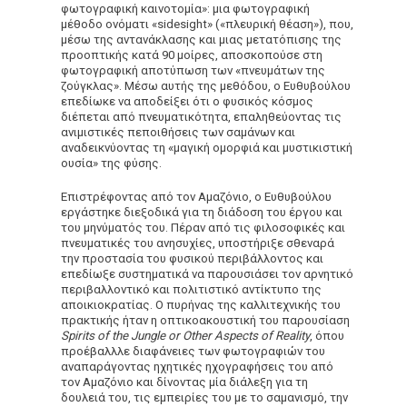
φωτογραφική καινοτομία»: μια φωτογραφική
μέθοδο ονόματι «sidesight» («πλευρική θέαση»), που,
μέσω της αντανάκλασης και μιας μετατόπισης της
προοπτικής κατά 90 μοίρες, αποσκοπούσε στη
φωτογραφική αποτύπωση των «πνευμάτων της
ζούγκλας». Μέσω αυτής της μεθόδου, ο Ευθυβούλου
επεδίωκε να αποδείξει ότι ο φυσικός κόσμος
διέπεται από πνευματικότητα, επαληθεύοντας τις
ανιμιστικές πεποιθήσεις των σαμάνων και
αναδεικνύοντας τη «μαγική ομορφιά και μυστικιστική
ουσία» της φύσης.
Επιστρέφοντας από τον Αμαζόνιο, ο Ευθυβούλου
εργάστηκε διεξοδικά για τη διάδοση του έργου και
του μηνύματός του. Πέραν από τις φιλοσοφικές και
πνευματικές του ανησυχίες, υποστήριξε σθεναρά
την προστασία του φυσικού περιβάλλοντος και
επεδίωξε συστηματικά να παρουσιάσει τον αρνητικό
περιβαλλοντικό και πολιτιστικό αντίκτυπο της
αποικιοκρατίας. Ο πυρήνας της καλλιτεχνικής του
πρακτικής ήταν η οπτικοακουστική του παρουσίαση
Spirits of the Jungle or Other Aspects of Reality
, όπου
προέβαλλλε διαφάνειες των φωτογραφιών του
αναπαράγοντας ηχητικές ηχογραφήσεις του από
τον Αμαζόνιο και δίνοντας μία διάλεξη για τη
δουλειά του, τις εμπειρίες του με το σαμανισμό, την