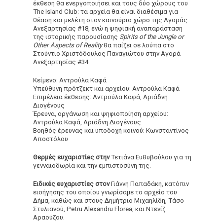
έκθεση θα ενεργοποιήσει και τους δύο χώρους του
The Island Club: τα αρχεία θα είναι διαθέσιμα για
θέαση και μελέτη στον καινούριο χώρο της Αγοράς
Ανεξαρτησίας #18, ενώ η ψηφιακή αναπαράσταση
της ιστορικής παρουσίασης
Spirits of the Jungle or
Other Aspects of Reality
θα παίζει σε λούπα στο
Στούντιο Χριστόδουλος Παναγιώτου στην Αγορά
Ανεξαρτησίας #34.
Κείμενο: Αντρούλα Καφά
Υπεύθυνη πρότζεκτ και αρχείου: Αντρούλα Καφά
Επιμέλεια έκθεσης: Αντρούλα Καφά, Αριάδνη
Διογένους
Έρευνα, οργάνωση και ψηφιοποίηση αρχείου:
Αντρούλα Καφά, Αριάδνη Διογένους
Βοηθός έρευνας και υποδοχή κοινού: Κωνσταντίνος
Αποστόλου
Θερμές ευχαριστίες στην
Τετιάνα Ευθυβούλου για τη
γενναιοδωρία και την εμπιστοσύνη της.
Ειδικές ευχαριστίες στον
Γιάννη Παπαδάκη, κατόπιν
εισήγησης του οποίου γνωρίσαμε το αρχείο του
Δήμα, καθώς και στους Δημήτριο Μιχαηλίδη, Τάσο
Στυλιανού, Petru Alexandru Florea, και Ντενίζ
Αραούζου.