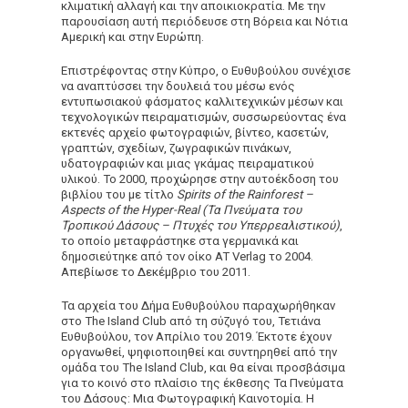
κλιματική αλλαγή και την αποικιοκρατία. Με την
παρουσίαση αυτή περιόδευσε στη Βόρεια και Νότια
Αμερική και στην Ευρώπη.
Επιστρέφοντας στην Κύπρο, ο Ευθυβούλου συνέχισε
να αναπτύσσει την δουλειά του μέσω ενός
εντυπωσιακού φάσματος καλλιτεχνικών μέσων και
τεχνολογικών πειραματισμών, συσσωρεύοντας ένα
εκτενές αρχείο φωτογραφιών, βίντεο, κασετών,
γραπτών, σχεδίων, ζωγραφικών πινάκων,
υδατογραφιών και μιας γκάμας πειραματικού
υλικού. Το 2000, προχώρησε στην αυτοέκδοση του
βιβλίου του με τίτλο
Spirits of the Rainforest –
Aspects of the Hyper-Real (Τα Πνεύματα του
Τροπικού Δάσους – Πτυχές του Υπερρεαλιστικού)
,
το οποίο μεταφράστηκε στα γερμανικά και
δημοσιεύτηκε από τον οίκο AT Verlag το 2004.
Απεβίωσε το Δεκέμβριο του 2011.
Τα αρχεία του Δήμα Ευθυβούλου παραχωρήθηκαν
στο The Island Club από τη σύζυγό του, Τετιάνα
Ευθυβούλου, τον Απρίλιο του 2019. Έκτοτε έχουν
οργανωθεί, ψηφιοποιηθεί και συντηρηθεί από την
ομάδα του The Island Club, και θα είναι προσβάσιμα
για το κοινό στο πλαίσιο της έκθεσης Τα Πνεύματα
του Δάσους: Μια Φωτογραφική Καινοτομία. Η